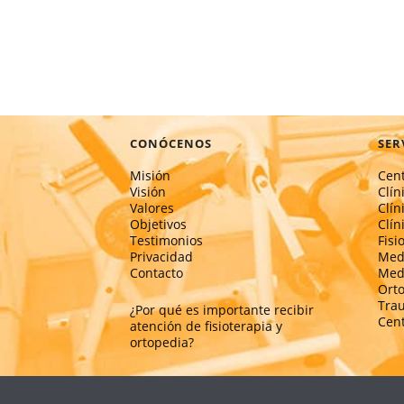
CONÓCENOS
SER
Misión
Cent
Visión
Clín
Valores
Clín
Objetivos
Clín
Testimonios
Fisi
Privacidad
Medi
Contacto
Medi
Ort
Tra
¿Por qué es importante recibir
Cent
atención de fisioterapia y
ortopedia?