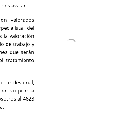
o nos avalan.
son valorados
pecialista del
s la valoración
olo de trabajo y
ones que serán
el tratamiento
 profesional,
 en su pronta
sotros al 4623
a.