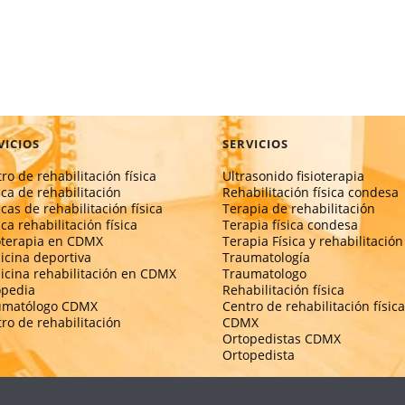
VICIOS
SERVICIOS
ro de rehabilitación física
Ultrasonido fisioterapia
ica de rehabilitación
Rehabilitación física condesa
icas de rehabilitación física
Terapia de rehabilitación
ica rehabilitación física
Terapia física condesa
oterapia en CDMX
Terapia Física y rehabilitación
cina deportiva
Traumatología
cina rehabilitación en CDMX
Traumatologo
opedia
Rehabilitación física
umatólogo CDMX
Centro de rehabilitación física
ro de rehabilitación
CDMX
Ortopedistas CDMX
Ortopedista