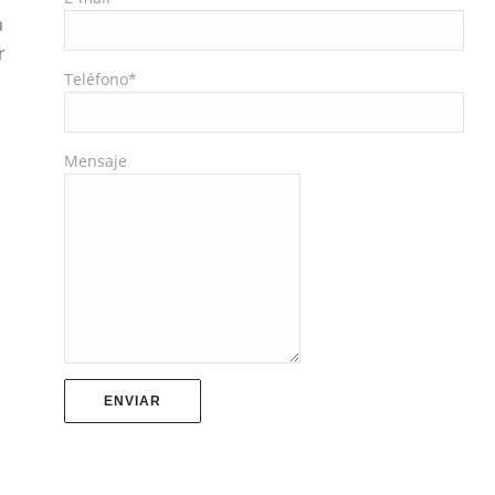
a
r
Teléfono*
Mensaje
o