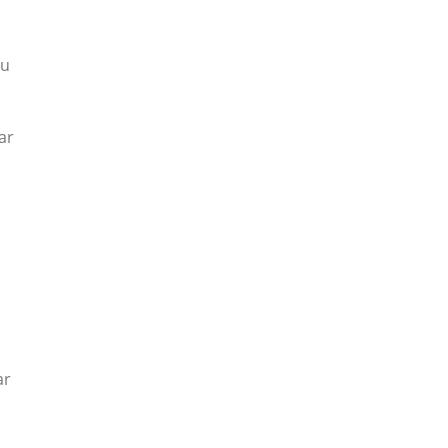
su
ar
ar