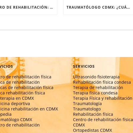
CENTRO DE REHABILITACIÓN: ¿QUÉ PASA EN SU PRIMERA SESIÓN?
TRAUMATÓLOGO CDMX: ¿CUÁNDO EL DOLOR DE RODILLA NECESITA UN ESPECIALISTA?
VICIOS
SERVICIOS
ro de rehabilitación física
Ultrasonido fisioterapia
ica de rehabilitación
Rehabilitación física condesa
icas de rehabilitación física
Terapia de rehabilitación
ica rehabilitación física
Terapia física condesa
oterapia en CDMX
Terapia Física y rehabilitación
cina deportiva
Traumatología
cina rehabilitación en CDMX
Traumatologo
opedia
Rehabilitación física
umatólogo CDMX
Centro de rehabilitación física
ro de rehabilitación
CDMX
Ortopedistas CDMX