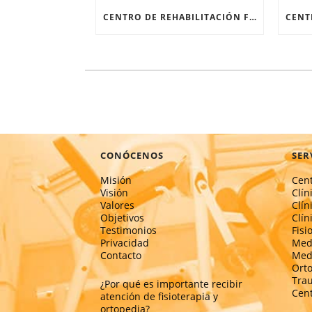
CENTRO DE REHABILITACIÓN FÍSICA: RECUPERARSE DESPUÉS DE UNA FRACTURA
CONÓCENOS
SER
Misión
Cent
Visión
Clín
Valores
Clín
Objetivos
Clín
Testimonios
Fisi
Privacidad
Medi
Contacto
Medi
Ort
Tra
¿Por qué es importante recibir
Cent
atención de fisioterapia y
ortopedia?