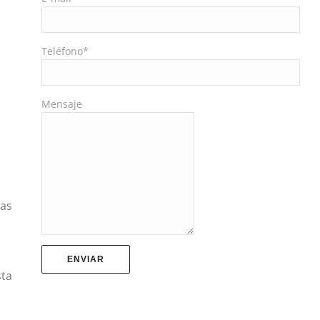
Teléfono*
Mensaje
tas
,
sta