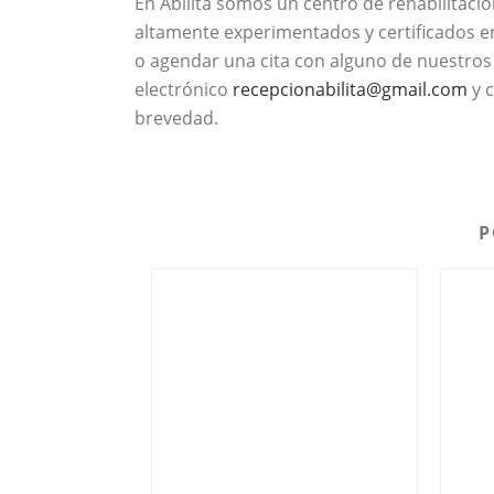
En Abilita somos un centro de rehabilitació
altamente experimentados y certificados en
o agendar una cita con alguno de nuestros
electrónico
recepcionabilita@gmail.com
y c
brevedad.
P