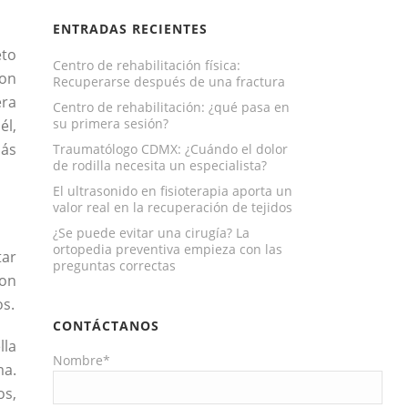
ENTRADAS RECIENTES
eto
Centro de rehabilitación física:
son
Recuperarse después de una fractura
era
Centro de rehabilitación: ¿qué pasa en
su primera sesión?
él,
más
Traumatólogo CDMX: ¿Cuándo el dolor
de rodilla necesita un especialista?
El ultrasonido en fisioterapia aporta un
valor real en la recuperación de tejidos
¿Se puede evitar una cirugía? La
ortopedia preventiva empieza con las
tar
preguntas correctas
con
os.
CONTÁCTANOS
lla
Nombre*
ma.
os,