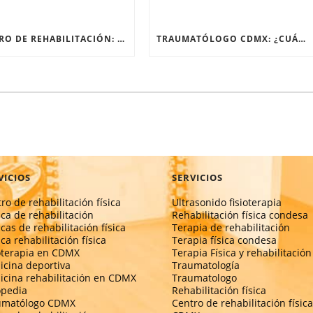
CENTRO DE REHABILITACIÓN: ¿QUÉ PASA EN SU PRIMERA SESIÓN?
TRAUMATÓLOGO CDMX: ¿CUÁNDO EL DOLOR DE RODILLA NECESITA UN ESPECIALISTA?
VICIOS
SERVICIOS
ro de rehabilitación física
Ultrasonido fisioterapia
ica de rehabilitación
Rehabilitación física condesa
icas de rehabilitación física
Terapia de rehabilitación
ica rehabilitación física
Terapia física condesa
oterapia en CDMX
Terapia Física y rehabilitación
cina deportiva
Traumatología
cina rehabilitación en CDMX
Traumatologo
opedia
Rehabilitación física
umatólogo CDMX
Centro de rehabilitación física