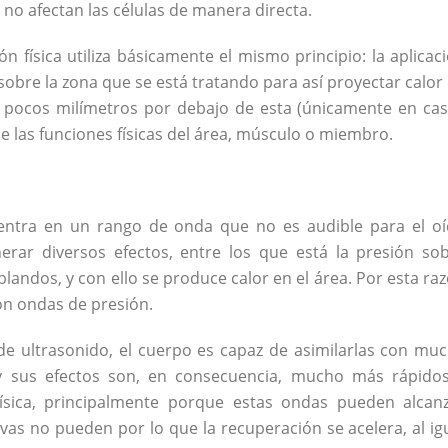
no afectan las células de manera directa.
n física utiliza básicamente el mismo principio: la aplicac
 sobre la zona que se está tratando para así proyectar calor
os pocos milímetros por debajo de esta (únicamente en ca
 de las funciones físicas del área, músculo o miembro.
entra en un rango de onda que no es audible para el o
ar diversos efectos, entre los que está la presión so
blandos, y con ello se produce calor en el área. Por esta ra
on ondas de presión.
 de ultrasonido, el cuerpo es capaz de asimilarlas con mu
y sus efectos son, en consecuencia, mucho más rápido
física, principalmente porque estas ondas pueden alcan
vas no pueden por lo que la recuperación se acelera, al ig