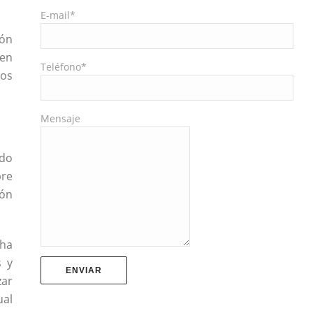
E-mail*
ión
 en
Teléfono*
sos
Mensaje
ído
bre
zón
cha
s y
zar
ual