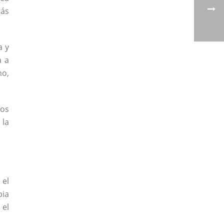
más
a y
a a
mo,
cos
 la
 el
pia
 el