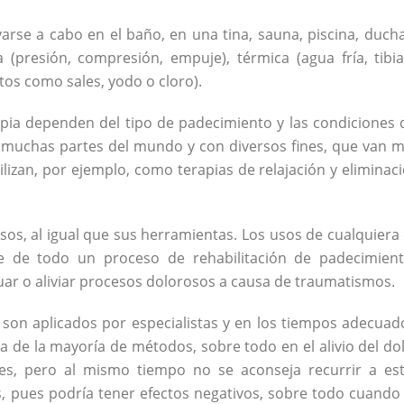
arse a cabo en el baño, en una tina, sauna, piscina, duch
 (presión, compresión, empuje), térmica (agua fría, tibi
tos como sales, yodo o cloro).
rapia dependen del tipo de padecimiento y las condiciones 
n muchas partes del mundo y con diversos fines, que van 
tilizan, por ejemplo, como terapias de relajación y eliminac
sos, al igual que sus herramientas. Los usos de cualquiera
te de todo un proceso de rehabilitación de padecimien
r o aliviar procesos dolorosos a causa de traumatismos.
 son aplicados por especialistas y en los tiempos adecuad
a de la mayoría de métodos, sobre todo en el alivio del do
res, pero al mismo tiempo no se aconseja recurrir a es
, pues podría tener efectos negativos, sobre todo cuando