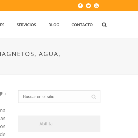
ES
SERVICIOS
BLOG
CONTACTO
 MAGNETOS, AGUA,
0
una
das
Abilita
sos
 de