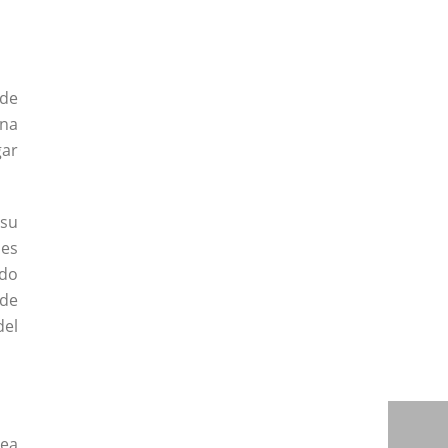
 de
una
gar
 su
nes
ndo
 de
del
rea