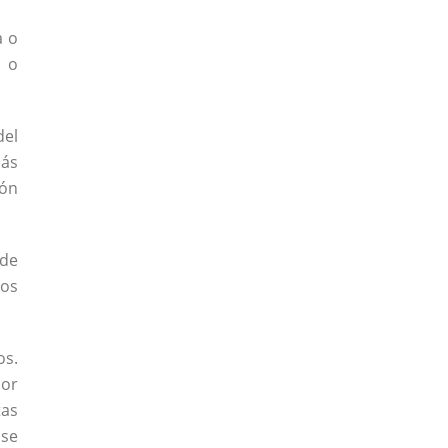
a o
a o
del
más
ión
 de
tos
os.
lor
tas
 se