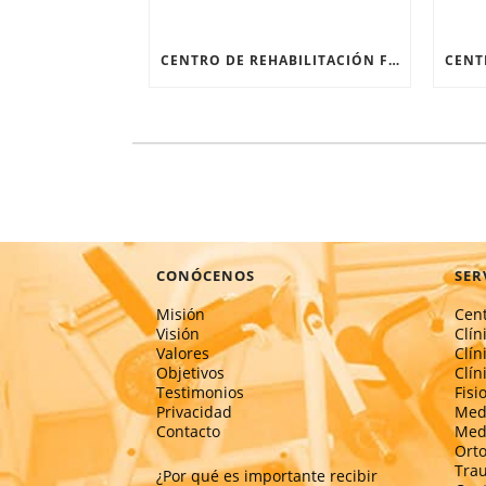
CENTRO DE REHABILITACIÓN FÍSICA: RECUPERARSE DESPUÉS DE UNA FRACTURA
CONÓCENOS
SER
Misión
Cent
Visión
Clín
Valores
Clín
Objetivos
Clín
Testimonios
Fisi
Privacidad
Medi
Contacto
Medi
Ort
Tra
¿Por qué es importante recibir