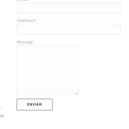
Teléfono*
Mensaje
e
os