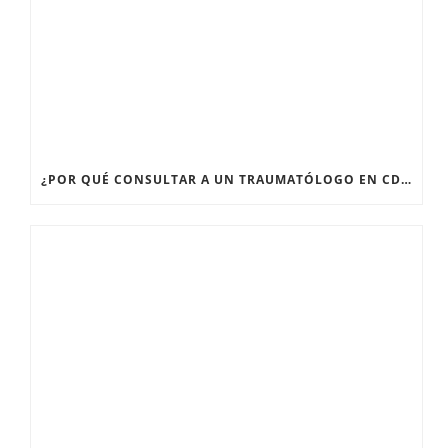
¿POR QUÉ CONSULTAR A UN TRAUMATÓLOGO EN CDMX CUANDO TENGO DOLOR ARTICULAR PERSISTENTE?