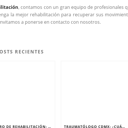
ilitación
, contamos con un gran equipo de profesionales 
enga la mejor rehabilitación para recuperar sus movimien
s invitamos a ponerse en contacto con nosotros.
OSTS RECIENTES
CENTRO DE REHABILITACIÓN: ¿QUÉ PASA EN SU PRIMERA SESIÓN?
TRAUMATÓLOGO CDMX: ¿CUÁNDO EL DOLOR DE RODILLA NECESITA UN ESPECIALISTA?