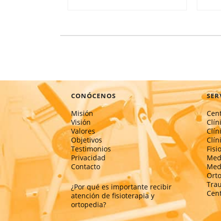
CONÓCENOS
SER
Misión
Cent
Visión
Clín
Valores
Clín
Objetivos
Clín
Testimonios
Fisi
Privacidad
Medi
Contacto
Medi
Ort
Tra
¿Por qué es importante recibir
Cent
atención de fisioterapia y
ortopedia?