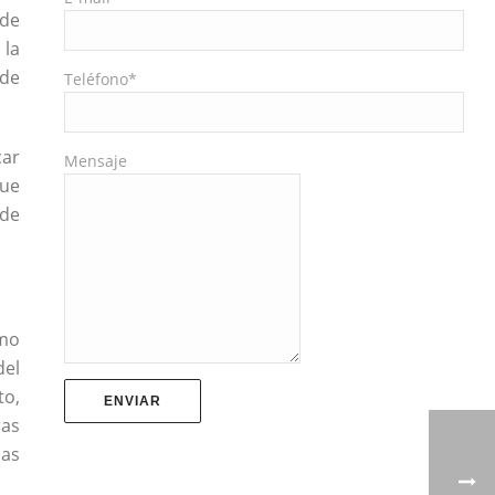
 de
 la
 de
Teléfono*
car
Mensaje
que
 de
omo
del
to,
ras
las