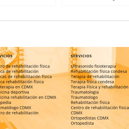
VICIOS
SERVICIOS
ro de rehabilitación física
Ultrasonido fisioterapia
ica de rehabilitación
Rehabilitación física condesa
icas de rehabilitación física
Terapia de rehabilitación
ica rehabilitación física
Terapia física condesa
oterapia en CDMX
Terapia Física y rehabilitación
cina deportiva
Traumatología
cina rehabilitación en CDMX
Traumatologo
opedia
Rehabilitación física
umatólogo CDMX
Centro de rehabilitación física
ro de rehabilitación
CDMX
Ortopedistas CDMX
Ortopedista