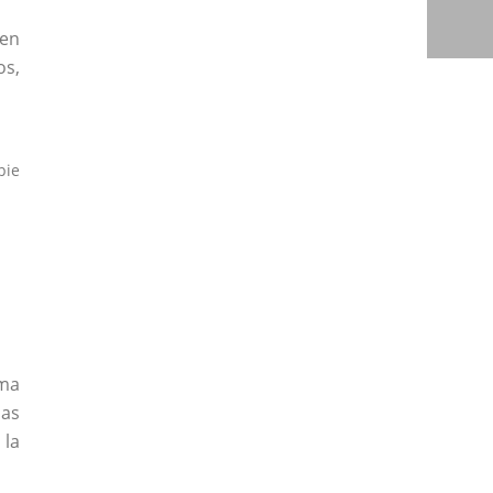
 en
os,
pie
rma
las
 la