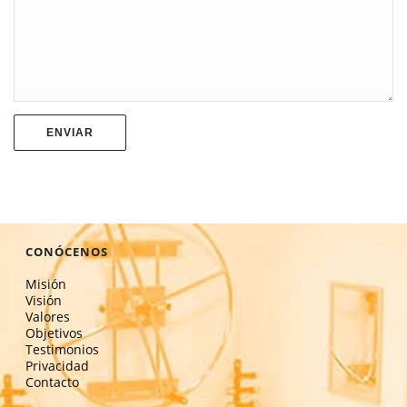
CONÓCENOS
Misión
Visión
Valores
Objetivos
Testimonios
Privacidad
Contacto