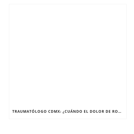
TRAUMATÓLOGO CDMX: ¿CUÁNDO EL DOLOR DE RODILLA NECESITA UN ESPECIALISTA?