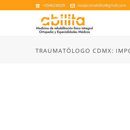
+5546238329
recepcionabilita@gmail.com
TRAUMATÓLOGO CDMX: IMPO