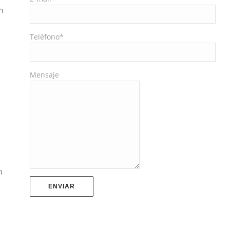
n
Teléfono*
e
Mensaje
d
n