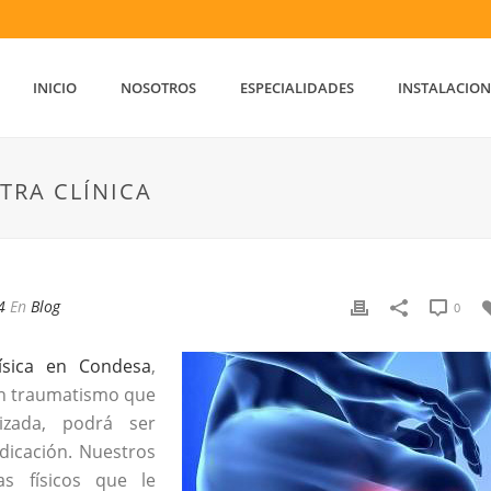
INICIO
NOSOTROS
ESPECIALIDADES
INSTALACION
TRA CLÍNICA
4
En
Blog
0
Física en Condesa
,
ún traumatismo que
izada, podrá ser
dicación. Nuestros
as físicos que le