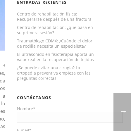
ENTRADAS RECIENTES
Centro de rehabilitación física:
Recuperarse después de una fractura
Centro de rehabilitación: ¿qué pasa en
su primera sesión?
Traumatólogo CDMX: ¿Cuándo el dolor
de rodilla necesita un especialista?
El ultrasonido en fisioterapia aporta un
valor real en la recuperación de tejidos
r 3
¿Se puede evitar una cirugía? La
es,
ortopedia preventiva empieza con las
preguntas correctas
ada
ros
 la
CONTÁCTANOS
 lo
Nombre*
les
mo,
ras
E-mail*