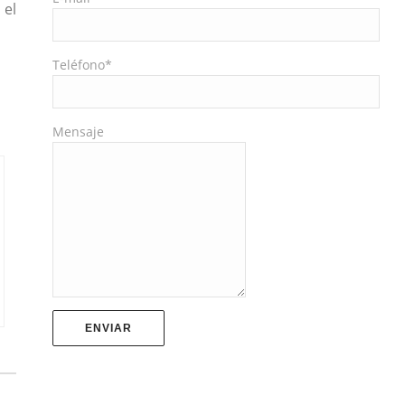
 el
Teléfono*
Mensaje