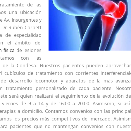
tratamiento de las
os una ubicación
re Av. Insurgentes y
El Dr Rubén Corbett
a de especialidad
en el ámbito del
n física
de lesiones
ontamos con las
s de la Condesa. Nuestros pacientes pueden aprovecha
 cubículos de tratamiento con corrientes interferencial
a de desarrollo locomotor y aparatos de la más avanz
 un tratamiento personalizado de cada paciente. Nosot
ste será quien realizará el seguimiento de la evolución de
 viernes de 9 a 14 y de 16:00 a 20:00. Asimismo, si así
erapias a domicilio. Contamos convenios con las principa
ramos los precios más competitivos del mercado. Asimis
para pacientes que no mantengan convenios con nuest