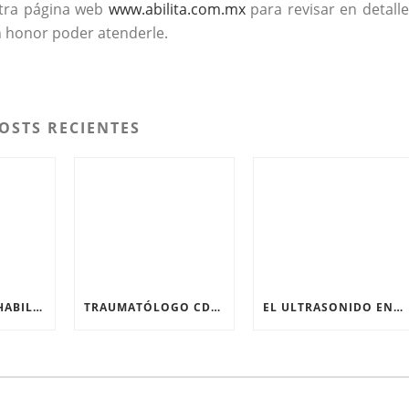
stra página web
www.abilita.com.mx
para revisar en detalle
n honor poder atenderle.
OSTS RECIENTES
CENTRO DE REHABILITACIÓN: ¿QUÉ PASA EN SU PRIMERA SESIÓN?
TRAUMATÓLOGO CDMX: ¿CUÁNDO EL DOLOR DE RODILLA NECESITA UN ESPECIALISTA?
EL ULTRASONIDO EN FISIOTERAPIA APORTA UN VALOR REAL EN LA RECUPERACIÓN DE TEJIDOS