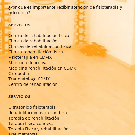
¿Por qué es importante recibir atención de fisioterapia y
ortopedia?
SERVICIOS
Centro de rehabilitación física
Clínica de rehabilitación
Clínicas de rehabilitación física
Clínica rehabilitación física
Fisioterapia en CDMX
Medicina deportiva
Medicina rehabilitación en CDMX
Ortopedia
Traumatólogo CDMX
Centro de rehabilitación
SERVICIOS
Ultrasonido fisioterapia
Rehabilitación física condesa
Terapia de rehabilitación
Terapia física condesa
Terapia Física y rehabilitación
Traumatología