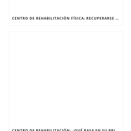
CENTRO DE REHABILITACIÓN FÍSICA: RECUPERARSE DESPUÉS DE UNA FRACTURA
CENTRO DE REHABILITACIÓN: ¿QUÉ PASA EN SU PRIMERA SESIÓN?