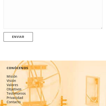
CONÓCENOS
Misión
Visión
Valores
Objetivos
Testimonios
Privacidad
Contacto