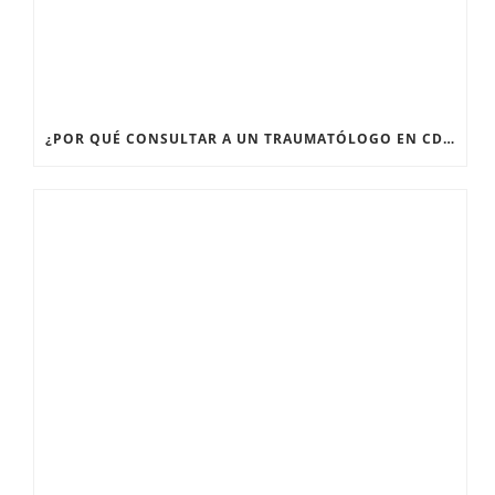
¿POR QUÉ CONSULTAR A UN TRAUMATÓLOGO EN CDMX CUANDO TENGO DOLOR ARTICULAR PERSISTENTE?