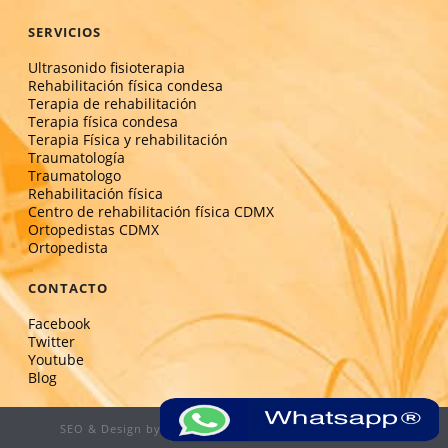
SERVICIOS
Ultrasonido fisioterapia
Rehabilitación física condesa
Terapia de rehabilitación
Terapia física condesa
Terapia Física y rehabilitación
Traumatología
Traumatologo
Rehabilitación física
Centro de rehabilitación física CDMX
Ortopedistas CDMX
Ortopedista
CONTACTO
Facebook
Twitter
Youtube
Blog
SEO & Design by:
www.optimizacion-online.com