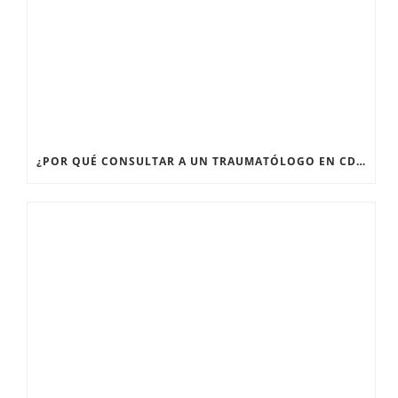
¿POR QUÉ CONSULTAR A UN TRAUMATÓLOGO EN CDMX CUANDO TENGO DOLOR ARTICULAR PERSISTENTE?