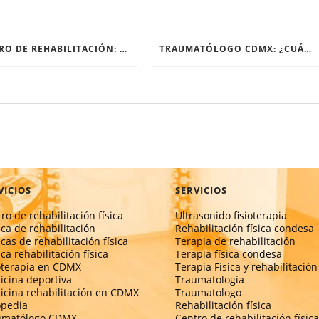
CENTRO DE REHABILITACIÓN: ¿QUÉ PASA EN SU PRIMERA SESIÓN?
TRAUMATÓLOGO CDMX: ¿CUÁNDO EL DOLOR DE RODILLA NECESITA UN ESPECIALISTA?
VICIOS
SERVICIOS
ro de rehabilitación física
Ultrasonido fisioterapia
ica de rehabilitación
Rehabilitación física condesa
icas de rehabilitación física
Terapia de rehabilitación
ica rehabilitación física
Terapia física condesa
oterapia en CDMX
Terapia Física y rehabilitación
cina deportiva
Traumatología
cina rehabilitación en CDMX
Traumatologo
opedia
Rehabilitación física
umatólogo CDMX
Centro de rehabilitación física