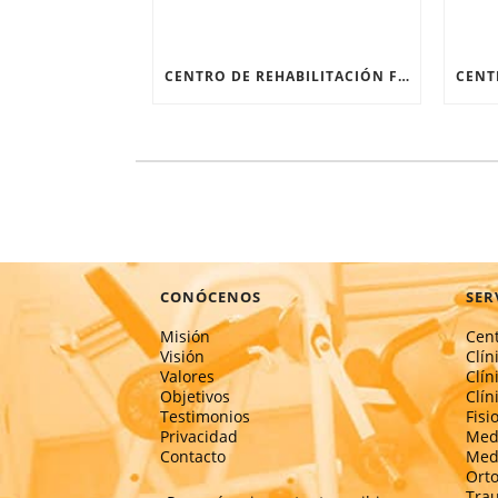
CENTRO DE REHABILITACIÓN FÍSICA: RECUPERARSE DESPUÉS DE UNA FRACTURA
CONÓCENOS
SER
Misión
Cent
Visión
Clín
Valores
Clín
Objetivos
Clín
Testimonios
Fisi
Privacidad
Medi
Contacto
Medi
Ort
Tra