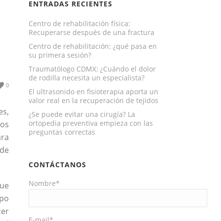
ENTRADAS RECIENTES
Centro de rehabilitación física:
Recuperarse después de una fractura
Centro de rehabilitación: ¿qué pasa en
su primera sesión?
Traumatólogo CDMX: ¿Cuándo el dolor
de rodilla necesita un especialista?
0
El ultrasonido en fisioterapia aporta un
valor real en la recuperación de tejidos
es,
¿Se puede evitar una cirugía? La
ortopedia preventiva empieza con las
mos
preguntas correctas
ara
 de
CONTÁCTANOS
Nombre*
que
rpo
cer
E-mail*