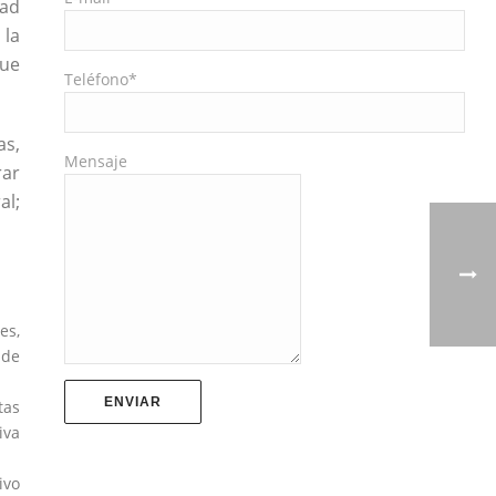
dad
 la
que
Teléfono*
as,
Mensaje
rar
al;
es,
 de
tas
iva
ivo