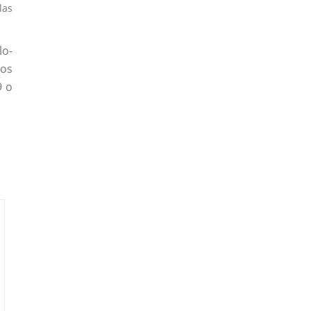
las
lo-
los
9 o