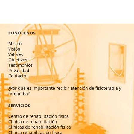
CONÓCENOS
Misión
Visión
Valores
Objetivos
Testimonios
Privacidad
Contacto
¿Por qué es importante recibir atención de fisioterapia y
ortopedia?
SERVICIOS
Centro de rehabilitación física
Clínica de rehabilitación
Clínicas de rehabilitación física
Clínica rehabilitación física