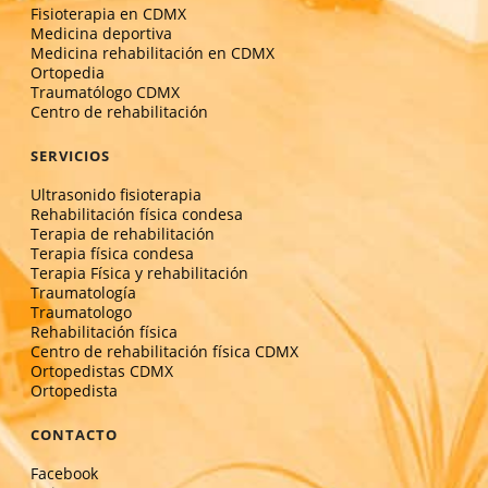
Fisioterapia en CDMX
Medicina deportiva
Medicina rehabilitación en CDMX
Ortopedia
Traumatólogo CDMX
Centro de rehabilitación
SERVICIOS
Ultrasonido fisioterapia
Rehabilitación física condesa
Terapia de rehabilitación
Terapia física condesa
Terapia Física y rehabilitación
Traumatología
Traumatologo
Rehabilitación física
Centro de rehabilitación física CDMX
Ortopedistas CDMX
Ortopedista
CONTACTO
Facebook