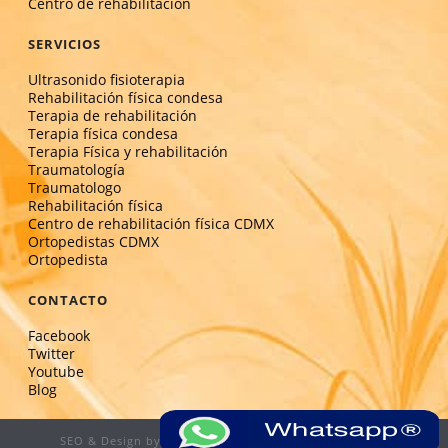
Centro de rehabilitación
SERVICIOS
Ultrasonido fisioterapia
Rehabilitación física condesa
Terapia de rehabilitación
Terapia física condesa
Terapia Física y rehabilitación
Traumatología
Traumatologo
Rehabilitación física
Centro de rehabilitación física CDMX
Ortopedistas CDMX
Ortopedista
CONTACTO
Facebook
Twitter
Youtube
Blog
SEO & Design by:
www.optimizacion-online.com