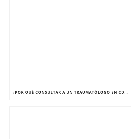
¿POR QUÉ CONSULTAR A UN TRAUMATÓLOGO EN CDMX CUANDO TENGO DOLOR ARTICULAR PERSISTENTE?