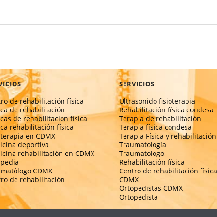
VICIOS
SERVICIOS
ro de rehabilitación física
Ultrasonido fisioterapia
ica de rehabilitación
Rehabilitación física condesa
icas de rehabilitación física
Terapia de rehabilitación
ica rehabilitación física
Terapia física condesa
oterapia en CDMX
Terapia Física y rehabilitación
cina deportiva
Traumatología
cina rehabilitación en CDMX
Traumatologo
opedia
Rehabilitación física
umatólogo CDMX
Centro de rehabilitación física
ro de rehabilitación
CDMX
Ortopedistas CDMX
Ortopedista