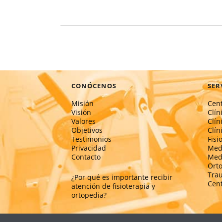
CONÓCENOS
SER
Misión
Cent
Visión
Clín
Valores
Clín
Objetivos
Clín
Testimonios
Fisi
Privacidad
Medi
Contacto
Medi
Ort
Tra
¿Por qué es importante recibir
Cent
atención de fisioterapia y
ortopedia?