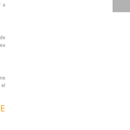
r a
ede
sea
ome
 el
E