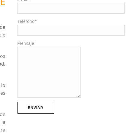
E
Teléfono*
 de
ble
Mensaje
los
ad,
 lo
les
ede
 la
tra