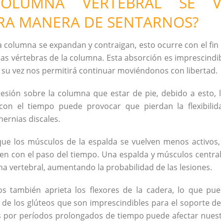
OLUMNA VERTEBRAL SE V
RA MANERA DE SENTARNOS?
a columna se expandan y contraigan, esto ocurre con el fin
las vértebras de la columna. Esta absorción es imprescindi
su vez nos permitirá continuar moviéndonos con libertad.
esión sobre la columna que estar de pie, debido a esto, 
on el tiempo puede provocar que pierdan la flexibilid
ernias discales.
ue los músculos de la espalda se vuelven menos activos,
en con el paso del tiempo. Una espalda y músculos centra
a vertebral, aumentando la probabilidad de las lesiones.
 también aprieta los flexores de la cadera, lo que pu
s de los glúteos que son imprescindibles para el soporte de
s por períodos prolongados de tiempo puede afectar nues