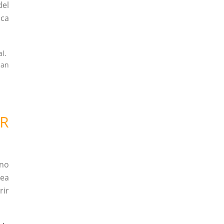
del
ica
l.
nan
OR
 no
sea
rir