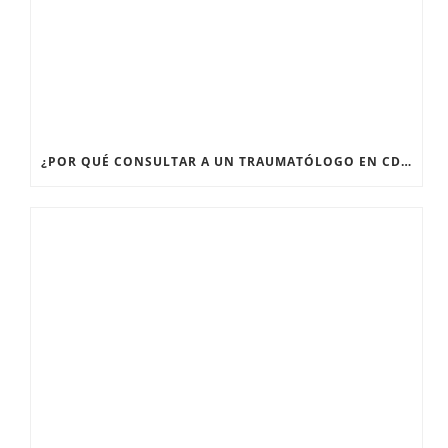
¿POR QUÉ CONSULTAR A UN TRAUMATÓLOGO EN CDMX CUANDO TENGO DOLOR ARTICULAR PERSISTENTE?