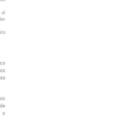
 al
dar
ico
ico
los
nte
los
 de
1 o