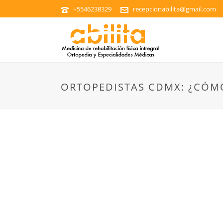
+5546238329
recepcionabilita@gmail.com
ORTOPEDISTAS CDMX: ¿CÓMO