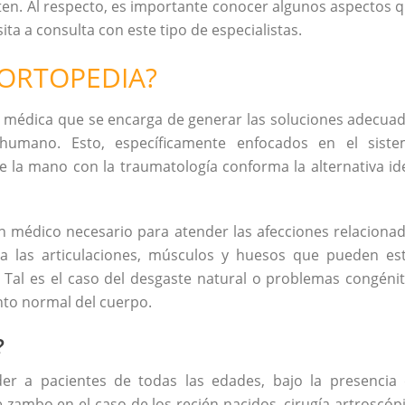
en. Al respecto, es importante conocer algunos aspectos 
ta a consulta con este tipo de especialistas.
 ORTOPEDIA?
 médica que se encarga de generar las soluciones adecua
humano. Esto, específicamente enfocados en el sist
 la mano con la traumatología conforma la alternativa id
un médico necesario para atender las afecciones relaciona
a las articulaciones, músculos y huesos que pueden es
Tal es el caso del desgaste natural o problemas congéni
to normal del cuerpo.
?
er a pacientes de todas las edades, bajo la presencia
ie zambo en el caso de los recién nacidos, cirugía artroscóp