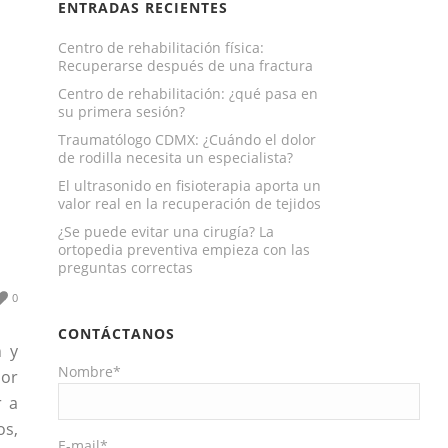
ENTRADAS RECIENTES
Centro de rehabilitación física:
Recuperarse después de una fractura
Centro de rehabilitación: ¿qué pasa en
su primera sesión?
Traumatólogo CDMX: ¿Cuándo el dolor
de rodilla necesita un especialista?
El ultrasonido en fisioterapia aporta un
valor real en la recuperación de tejidos
¿Se puede evitar una cirugía? La
ortopedia preventiva empieza con las
preguntas correctas
0
CONTÁCTANOS
n y
Nombre*
Por
r a
os,
E-mail*