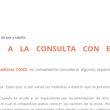
 de pie y tobillo
.
R A LA CONSULTA CON E
pedistas CDMX
, es conveniente considerar algunos aspect
lor. Dado que, si son varias las molestias o dolores que se present
 Cuando se acude a un especialista por recomendación de otro,
l cual el ortopedista podrá conocer las razones de la visita. Por
nta propia, entonces es importante saber desde cuando ha comenz