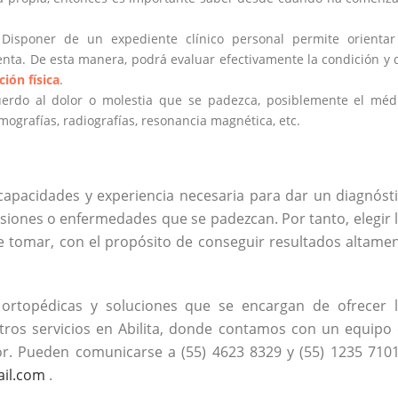
 Disponer de un expediente clínico personal permite orientar
senta. De esta manera, podrá evaluar efectivamente la condición y 
ción física
.
uerdo al dolor o molestia que se padezca, posiblemente el méd
mografías, radiografías, resonancia magnética, etc.
s capacidades y experiencia necesaria para dar un diagnóst
lesiones o enfermedades que se padezcan. Por tanto, elegir 
e tomar, con el propósito de conseguir resultados altame
ortopédicas y soluciones que se encargan de ofrecer 
stros servicios en Abilita, donde contamos con un equipo
tor. Pueden comunicarse a (55) 4623 8329 y (55) 1235 710
ail.com
.