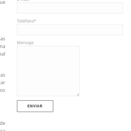
que
Teléfono*
das
Mensaje
ema
eal
das
tar
tos
 de
ica