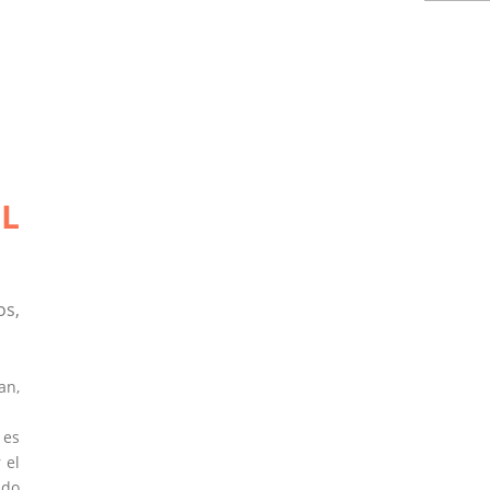
L
os,
an,
 es
 el
ado