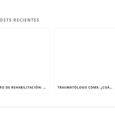
OSTS RECIENTES
CENTRO DE REHABILITACIÓN: ¿QUÉ PASA EN SU PRIMERA SESIÓN?
TRAUMATÓLOGO CDMX: ¿CUÁNDO EL DOLOR DE RODILLA NECESITA UN ESPECIALISTA?