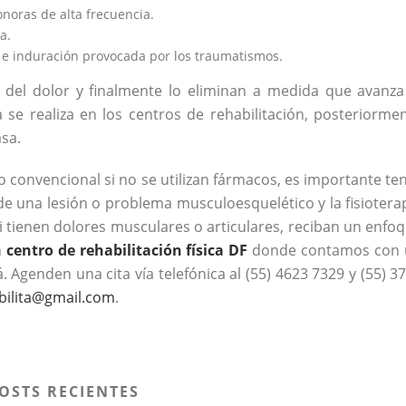
noras de alta frecuencia.
a.
 e induración provocada por los traumatismos.
 del dolor y finalmente lo eliminan a medida que avanza
ca se realiza en los centros de rehabilitación, posteriorme
sa.
o convencional si no se utilizan fármacos, es importante te
 una lesión o problema musculoesquelético y la fisiotera
Si tienen dolores musculares o articulares, reciban un enfo
n
centro de rehabilitación física DF
donde contamos con 
. Agenden una cita vía telefónica al (55) 4623 7329 y (55) 3
bilita@gmail.com
.
OSTS RECIENTES