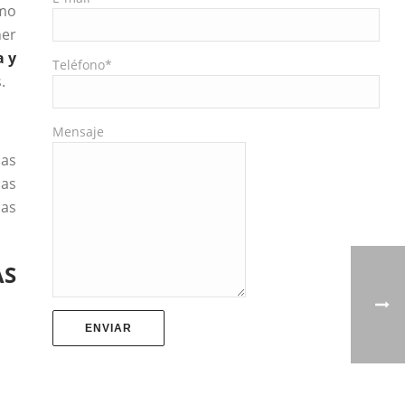
omo
ner
a y
Teléfono*
.
Mensaje
cas
las
ias
AS