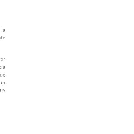
 la
nte
ner
pia
que
un
705