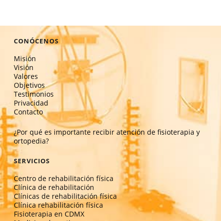
CONÓCENOS
Misión
Visión
Valores
Objetivos
Testimonios
Privacidad
Contacto
¿Por qué es importante recibir atención de fisioterapia y
ortopedia?
SERVICIOS
Centro de rehabilitación física
Clínica de rehabilitación
Clínicas de rehabilitación física
Clínica rehabilitación física
Fisioterapia en CDMX