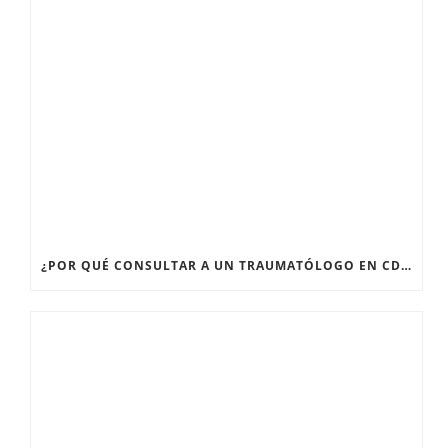
¿POR QUÉ CONSULTAR A UN TRAUMATÓLOGO EN CDMX CUANDO TENGO DOLOR ARTICULAR PERSISTENTE?