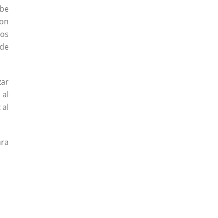
ebe
son
los
 de
zar
 al
 al
ara