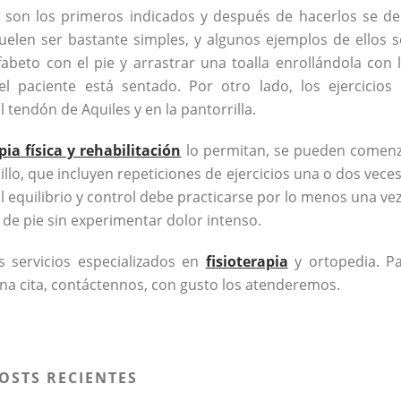
o son los primeros indicados y después de hacerlos se d
s suelen ser bastante simples, y algunos ejemplos de ellos 
lfabeto con el pie y arrastrar una toalla enrollándola con 
 paciente está sentado. Por otro lado, los ejercicios
 tendón de Aquiles y en la pantorrilla.
pia física y rehabilitación
lo permitan, se pueden comen
billo, que incluyen repeticiones de ejercicios una o dos veces
. El equilibrio y control debe practicarse por lo menos una vez
de pie sin experimentar dolor intenso.
 servicios especializados en
fisioterapia
y ortopedia. P
una cita, contáctennos, con gusto los atenderemos.
OSTS RECIENTES