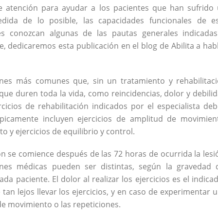
e atención para ayudar a los pacientes que han sufrido
dida de lo posible, las capacidades funcionales de e
tes conozcan algunas de las pautas generales indicada
, dedicaremos esta publicación en el blog de Abilita a hab
iones más comunes que, sin un tratamiento y rehabilitac
e duren toda la vida, como reincidencias, dolor y debili
ercicios de rehabilitación indicados por el especialista de
típicamente incluyen ejercicios de amplitud de movimien
o y ejercicios de equilibrio y control.
ión se comience después de las 72 horas de ocurrida la lesi
es médicas pueden ser distintas, según la gravedad 
a paciente. El dolor al realizar los ejercicios es el indica
tan lejos llevar los ejercicios, y en caso de experimentar 
de movimiento o las repeticiones.