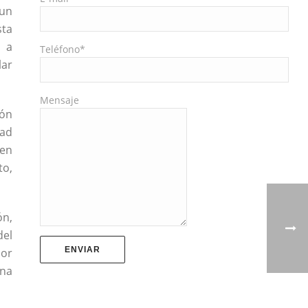
 un
sta
s a
Teléfono*
lar
Mensaje
ión
dad
ben
to,
ón,
del
dor
una