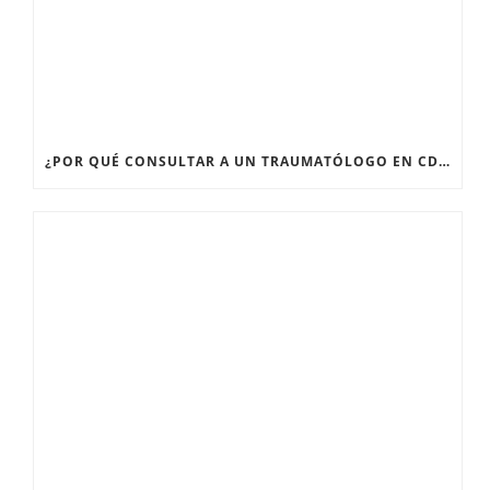
¿POR QUÉ CONSULTAR A UN TRAUMATÓLOGO EN CDMX CUANDO TENGO DOLOR ARTICULAR PERSISTENTE?