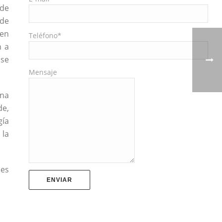
 de
 de
 en
Teléfono*
n a
 se
Mensaje
ina
de,
gía
 la
les