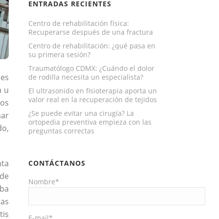
ENTRADAS RECIENTES
Centro de rehabilitación física:
Recuperarse después de una fractura
Centro de rehabilitación: ¿qué pasa en
su primera sesión?
Traumatólogo CDMX: ¿Cuándo el dolor
des
de rodilla necesita un especialista?
a u
El ultrasonido en fisioterapia aporta un
valor real en la recuperación de tejidos
ños
¿Se puede evitar una cirugía? La
mar
ortopedia preventiva empieza con las
do,
preguntas correctas
nta
CONTÁCTANOS
 de
Nombre*
aba
tas
tis
E-mail*