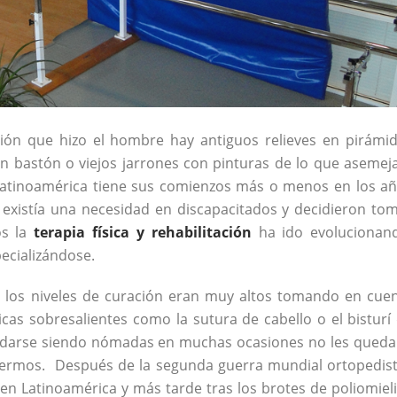
ación que hizo el hombre hay antiguos relieves en pirámi
n bastón o viejos jarrones con pinturas de lo que asemej
a Latinoamérica tiene sus comienzos más o menos en los a
 existía una necesidad en discapacitados y decidieron to
os la
terapia física y rehabilitación
ha ido evolucionan
pecializándose.
 los niveles de curación eran muy altos tomando en cue
cas sobresalientes como la sutura de cabello o el bisturí
sladarse siendo nómadas en muchas ocasiones no les qued
ermos. Después de la segunda guerra mundial ortopedis
 Latinoamérica y más tarde tras los brotes de poliomieli